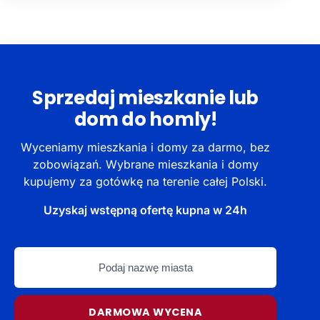
Sprzedaj mieszkanie lub
dom do homly!
Wyceniamy mieszkania i domy za darmo, bez
zobowiązań. Wybrane mieszkania i domy
kupujemy za gotówkę na terenie całej Polski.
Uzyskaj wstępną ofertę kupna w 24h
Podaj
nazwę
miasta
DARMOWA WYCENA