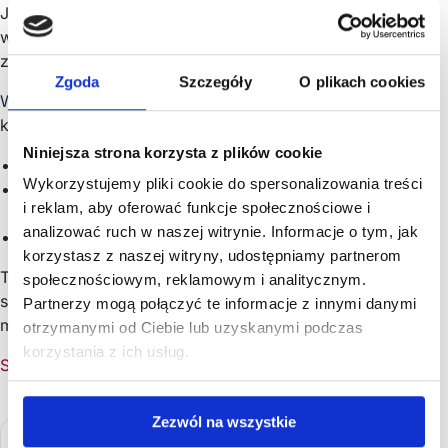
Jeśli posiadasz mieszkanie, które generuje koszty,
wymaga remontu, a Ty nie masz czasu na
zarządzanie najmem –
rozważ jego sprzedaż
.
Zgoda
Szczegóły
O plikach cookies
W Homly pomagamy właścicielom szybko uwolnić
kapitał zamrożony w nieruchomościach.
Niniejsza strona korzysta z plików cookie
Oferujemy uczciwą
wycenę mieszkania online
.
Wykorzystujemy pliki cookie do spersonalizowania treści
Kupujemy lokale w każdym stanie technicznym
i reklam, aby oferować funkcje społecznościowe i
(także do remontu).
analizować ruch w naszej witrynie. Informacje o tym, jak
Płacimy gotówką w kilka dni.
korzystasz z naszej witryny, udostępniamy partnerom
To prostsze niż szukanie najemcy na 10 lat i
społecznościowym, reklamowym i analitycznym.
spisywanie skomplikowanych umów. Sprawdź, ile
Partnerzy mogą połączyć te informacje z innymi danymi
możemy zaproponować za Twoje mieszkanie.
otrzymanymi od Ciebie lub uzyskanymi podczas
korzystania z ich usług.
Skontaktuj się z nami i zamów darmową wycenę
Zezwól na wszystkie