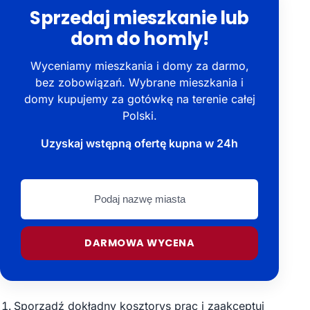
Sprzedaj mieszkanie lub
dom do homly!
Wyceniamy mieszkania i domy za darmo,
bez zobowiązań. Wybrane mieszkania i
domy kupujemy za gotówkę na terenie całej
Polski.
Uzyskaj wstępną ofertę kupna w 24h
Podaj
nazwę
miasta
DARMOWA WYCENA
Sporządź dokładny kosztorys prac i zaakceptuj