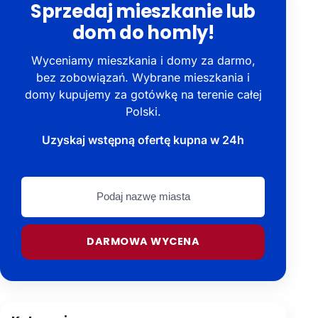
Sprzedaj mieszkanie lub
dom do homly!
Wyceniamy mieszkania i domy za darmo,
bez zobowiązań. Wybrane mieszkania i
domy kupujemy za gotówkę na terenie całej
Polski.
Uzyskaj wstępną ofertę kupna w 24h
Podaj
nazwę
miasta
DARMOWA WYCENA