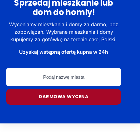
Sprzedaj mieszkanie lub
dom do homly!
Wyceniamy mieszkania i domy za darmo, bez
zobowiązań. Wybrane mieszkania i domy
kupujemy za gotówkę na terenie całej Polski.
Uzyskaj wstępną ofertę kupna w 24h
Podaj
nazwę
miasta
DARMOWA WYCENA