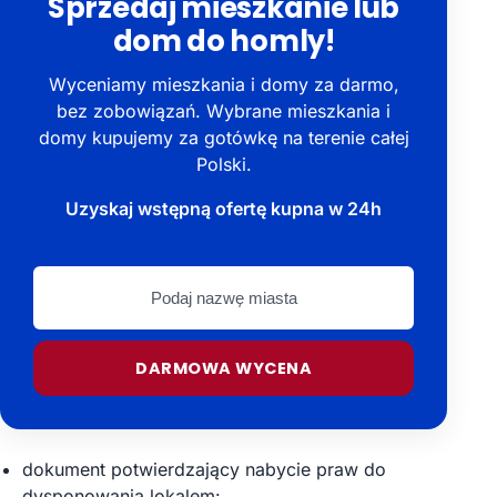
Sprzedaj mieszkanie lub
dom do homly!
Wyceniamy mieszkania i domy za darmo,
bez zobowiązań. Wybrane mieszkania i
domy kupujemy za gotówkę na terenie całej
Polski.
Uzyskaj wstępną ofertę kupna w 24h
Podaj
nazwę
miasta
DARMOWA WYCENA
dokument potwierdzający nabycie praw do
dysponowania lokalem: