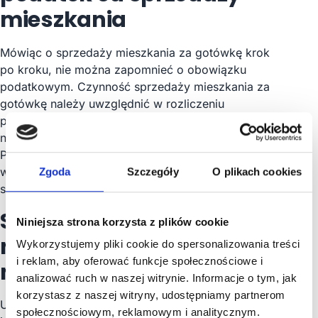
mieszkania
Mówiąc o sprzedaży mieszkania za gotówkę krok
po kroku, nie można zapomnieć o obowiązku
podatkowym. Czynność sprzedaży mieszkania za
gotówkę należy uwzględnić w rozliczeniu
podatkowym, jeśli od zakupu zbywanej
nieruchomości minęło mniej niż 5 lat podatkowych.
Podatek należny wynosi w tym przypadku 19%
wartości ceny, która została zapisana w umowie
Zgoda
Szczegóły
O plikach cookies
sprzedaży mieszkania.
Sprawdź, ile masz czasu
Niniejsza strona korzysta z plików cookie
na opuszczenie
Wykorzystujemy pliki cookie do spersonalizowania treści
i reklam, aby oferować funkcje społecznościowe i
mieszkania
analizować ruch w naszej witrynie. Informacje o tym, jak
korzystasz z naszej witryny, udostępniamy partnerom
Ustawodawca nie określa konkretnego terminu, w
społecznościowym, reklamowym i analitycznym.