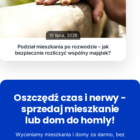
10 lipca, 2026
Podział mieszkania po rozwodzie – jak
bezpiecznie rozliczyć wspólny majątek?
Oszczędź czas i nerwy -
sprzedaj mieszkanie
lub dom do homly!
Wyceniamy mieszkania i domy za darmo, bez