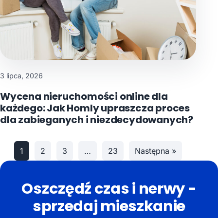
3 lipca, 2026
Wycena nieruchomości online dla
każdego: Jak Homly upraszcza proces
dla zabieganych i niezdecydowanych?
1
2
3
…
23
Następna »
Oszczędź czas i nerwy -
sprzedaj mieszkanie