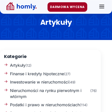
Przejdź
DARMOWA WYCENA
FAQ
do
treści
Artykuły
Artykuły
Kontakt
WYCEŃ MIESZKANIE LUB DOM
Kategorie
Artykuły
(12)
Finanse i kredyty hipoteczne
(27)
Inwestowanie w nieruchomości
(49)
Nieruchomości na rynku pierwotnym i
(76)
wtórnym
Podatki i prawo w nieruchomościach
(114)