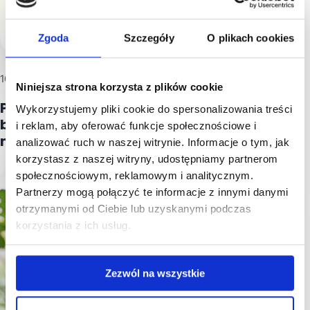
Zgoda
Szczegóły
O plikach cookies
10 lipca, 2026
Niniejsza strona korzysta z plików cookie
Podział mieszkania po rozwodzie – jak
Wykorzystujemy pliki cookie do spersonalizowania treści
bezpiecznie rozliczyć wspólny
i reklam, aby oferować funkcje społecznościowe i
majątek?
analizować ruch w naszej witrynie. Informacje o tym, jak
korzystasz z naszej witryny, udostępniamy partnerom
społecznościowym, reklamowym i analitycznym.
Partnerzy mogą połączyć te informacje z innymi danymi
otrzymanymi od Ciebie lub uzyskanymi podczas
korzystania z ich usług.
Zezwól na wszystkie