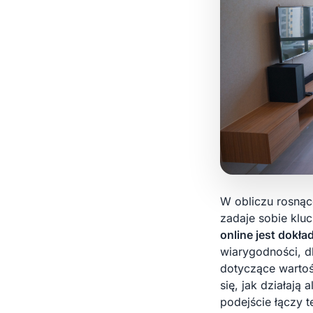
W obliczu rosnąc
zadaje sobie klu
online jest dokła
wiarygodności, d
dotyczące wartoś
się, jak działają
podejście łączy 