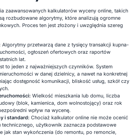
ia zaawansowanych kalkulatorów wyceny online, takich
 są rozbudowane algorytmy, które analizują ogromne
nkowych. Proces ten jest złożony i uwzględnia szereg
:
Algorytmy przetwarzą dane z tysięcy transakcji kupna-
ruchomości, ogłoszeń ofertowych oraz raportów
tatnich lat.
st to jeden z najważniejszych czynników. System
 nieruchomości w danej dzielnicy, a nawet na konkretnej
niając dostępność komunikacji, bliskość usług, szkół czy
ych.
ieruchomości:
Wielkość mieszkania lub domu, liczba
udowy (blok, kamienica, dom wolnostojący) oraz rok
ezpośredni wpływ na wycenę.
y i standard:
Chociaż kalkulator online nie może ocenić
nu technicznego, użytkownik zaznacza podstawowe
ie jak stan wykończenia (do remontu, po remoncie,