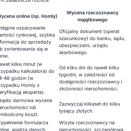
imi zasadnicze różnice:
Wycena rzeczoznawcy
ycena online (np. Homly)
majątkowego
stępne oszacowanie
Oficjalny dokument (operat
artości rynkowej, szybka
szacunkowy) do banku, sądu,
nformacja do sprzedaży
ubezpieczalni, urzędu
ub zorientowania się w
skarbowego.
enie.
awet kilka minut (w
Od kilku dni do nawet kilku
rzypadku kalkulatora) do
tygodni, w zależności od
4-48 godzin (w
dostępności rzeczoznawcy i
rzypadku Homly z
złożoności nieruchomości.
eryfikacją eksperta).
zęsto darmowa wycena
Zazwyczaj kilkaset do kilku
ieruchomości lub
tysięcy złotych.
ymboliczny koszt.
ypełnienie formularza
Wizyta rzeczoznawcy na
nline, analiza danych,
nieruchomości, szczegółowa