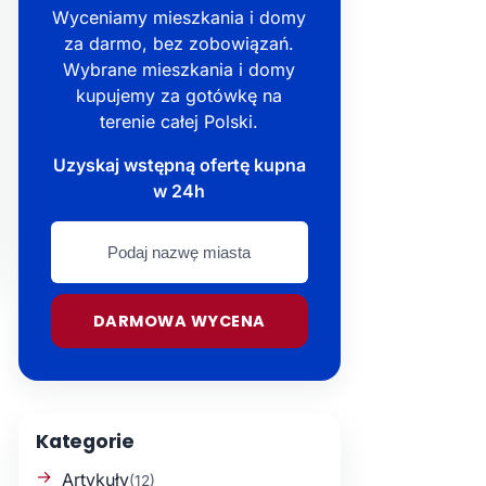
Wyceniamy mieszkania i domy
za darmo, bez zobowiązań.
Wybrane mieszkania i domy
kupujemy za gotówkę na
terenie całej Polski.
Uzyskaj wstępną ofertę kupna
w 24h
Podaj
nazwę
miasta
DARMOWA WYCENA
Kategorie
Artykuły
(12)