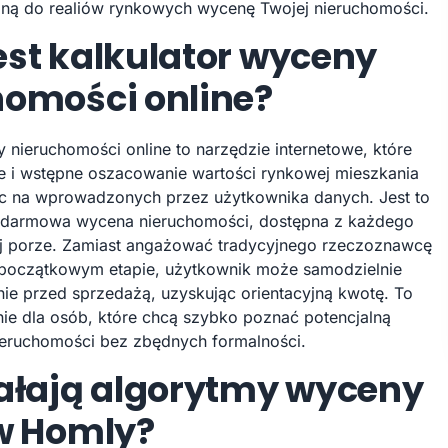
żoną do realiów rynkowych wycenę Twojej nieruchomości.
st kalkulator wyceny
homości online?
 nieruchomości online to narzędzie internetowe, które
e i wstępne oszacowanie wartości rynkowej mieszkania
c na wprowadzonych przez użytkownika danych. Jest to
o darmowa wycena nieruchomości, dostępna z każdego
ej porze. Zamiast angażować tradycyjnego rzeczoznawcę
początkowym etapie, użytkownik może samodzielnie
ie przed sprzedażą, uzyskując orientacyjną kwotę. To
nie dla osób, które chcą szybko poznać potencjalną
ieruchomości bez zbędnych formalności.
iałają algorytmy wyceny
 w Homly?