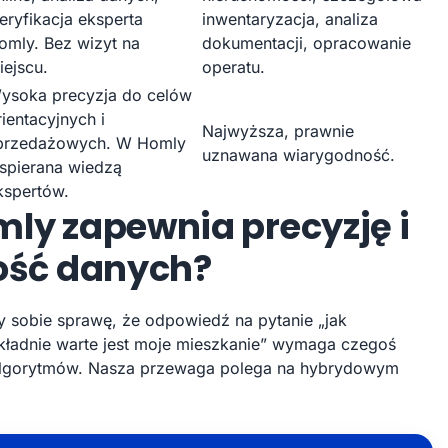
eryfikacja eksperta
inwentaryzacja, analiza
omly. Bez wizyt na
dokumentacji, opracowanie
iejscu.
operatu.
ysoka precyzja do celów
rientacyjnych i
Najwyższa, prawnie
przedażowych. W Homly
uznawana wiarygodność.
spierana wiedzą
kspertów.
ly zapewnia precyzję i
ność danych?
sobie sprawę, że odpowiedź na pytanie „jak
okładnie warte jest moje mieszkanie” wymaga czegoś
o algorytmów. Nasza przewaga polega na hybrydowym