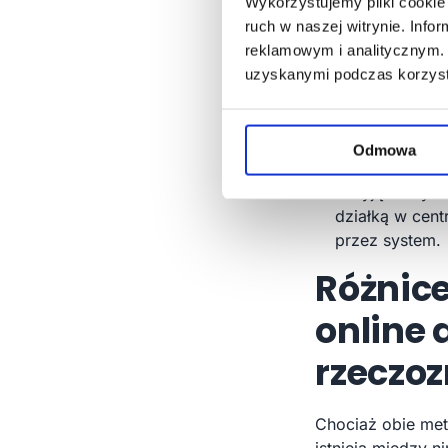
najnowszych i
Wykorzystujemy pliki cookie 
Szczegółowość
ruch w naszej witrynie. Inf
danych użytko
reklamowym i analitycznym. 
piętro, standa
uzyskanymi podczas korzysta
Specyfika rynk
zróżnicowaniu
mogą mieć wię
Odmowa
Unikalne cech
z wyjątkowymi 
działką w cent
przez system.
Różnic
online 
rzeczo
Chociaż obie met