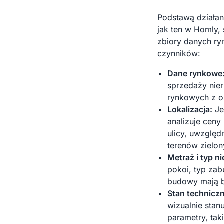
Podstawą działan
jak ten w Homly,
zbiory danych ry
czynników:
Dane rynkowe
sprzedaży nie
rynkowych z os
Lokalizacja:
Je
analizuje ceny
ulicy, uwzględ
terenów zielon
Metraż i typ n
pokoi, typ zab
budowy mają b
Stan techniczn
wizualnie sta
parametry, tak