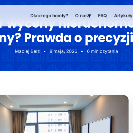
Dlaczego homly?
O nas
FAQ
Artykuły
r wyceny nieruchomoś
y? Prawda o precyzj
Maciej Bełz
•
8 maja, 2026
•
6 min czytania