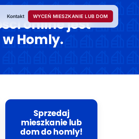
Kontakt
WYCEŃ MIESZKANIE LUB DOM
ci online jest
i w Homly.
Sprzedaj
mieszkanie lub
dom do homly!