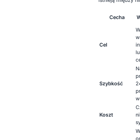
istnieją między n
Cecha
W
W
w
Cel
i
l
c
N
p
Szybkość
2
p
w
C
Koszt
n
s
W
o