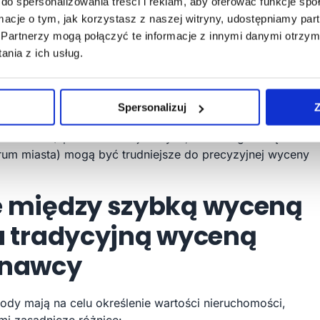
nformacjach rynkowych.
do spersonalizowania treści i reklam, aby oferować funkcje sp
 wprowadzonych informacji:
Im więcej precyzyjnych
ormacje o tym, jak korzystasz z naszej witryny, udostępniamy p
wnik wprowadzi do formularza (np. dokładny adres,
Partnerzy mogą połączyć te informacje z innymi danymi otrzym
rd wykończenia), tym bardziej trafna będzie wycena.
nia z ich usług.
u lokalnego:
Na rynkach o dużej dynamice cen i
 (np. duże miasta jak Warszawa czy Kraków), algorytmy
ksze wyzwanie w uchwyceniu wszystkich niuansów.
Spersonalizuj
Z
y nieruchomości:
Bardzo nietypowe nieruchomości lub te
cechami (np. loft w starej fabryce, dom z ogromną
rum miasta) mogą być trudniejsze do precyzyjnej wyceny
e między szybką wyceną
a tradycyjną wyceną
znawcy
ody mają na celu określenie wartości nieruchomości,