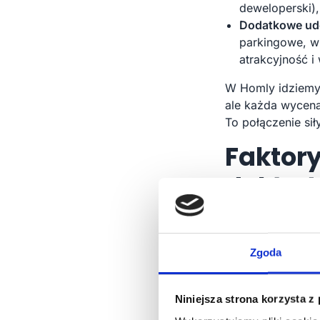
deweloperski)
Dodatkowe ud
parkingowe, wi
atrakcyjność i
W Homly idziemy 
ale każda wycena
To połączenie sił
Faktor
dokład
Dokładność kalku
zmiennych. Oto k
Zgoda
precyzję oszacow
Jakość i aktu
Niniejsza strona korzysta z
transakcyjne,