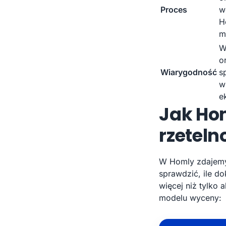
Proces
w
H
m
W
o
Wiarygodność
s
w
e
Jak Hom
rzetel
W Homly zdajemy 
sprawdzić, ile d
więcej niż tylk
modelu wyceny: