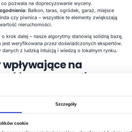
, co pozwala na doprecyzowanie wyceny.
ogodnienia:
Balkon, taras, ogródek, garaż, miejsce
nda czy piwnica – wszystkie te elementy zwiększają
 wartość nieruchomości.
o krok dalej – nasze algorytmy stanowią solidną bazę,
 jest weryfikowana przez doświadczonych ekspertów.
y danych z ludzką intuicją i wiedzą o lokalnym rynku.
y wpływające na
ność wyceny online
latora wyceny nieruchomości online zależy od wielu
luczowe czynniki, które mogą zwiększyć lub zmniejszyć
Szczegóły
ania:
alność danych:
Im świeższe i bardziej kompleksowe dane
 plików cookie
 tym lepsza dokładność. Homly dba o to, by bazować na