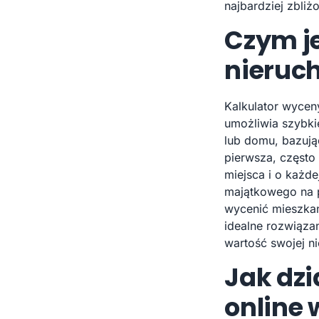
najbardziej zbli
Czym je
nieruc
Kalkulator wyceny
umożliwia szybki
lub domu, bazują
pierwsza, częst
miejsca i o każd
majątkowego na 
wycenić mieszkan
idealne rozwiąza
wartość swojej n
Jak dz
online