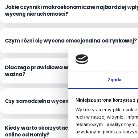
Jakie czynniki makroekonomiczne najbardziej wpł
wycenę nieruchomości?
Czym różni się wycena emocjonalna od rynkowej?
Dlaczego prawidłowa wycena nieruchomości jest 
ważna?
Zgoda
Niniejsza strona korzysta z
Czy samodzielna wycena mieszkania jest dokład
Wykorzystujemy pliki cookie 
ruch w naszej witrynie. Inf
reklamowym i analitycznym. 
Kiedy warto skorzystać z darmowej wyceny mies
uzyskanymi podczas korzysta
online od Homly?