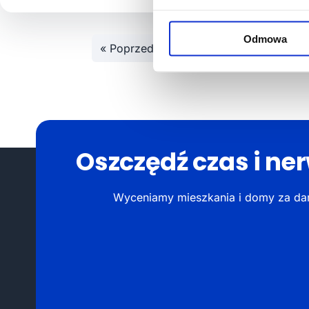
Odmowa
« Poprzednie
1
2
3
4
Oszczędź czas i ne
Wyceniamy mieszkania i domy za dar