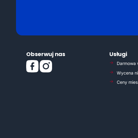
Podaj
nazwę
miasta
Obserwuj nas
Usługi
Darmowa 
Wycena ni
Ceny mie