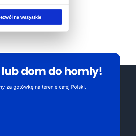
ezwól na wszystkie
e lub dom do homly!
za gotówkę na terenie całej Polski.