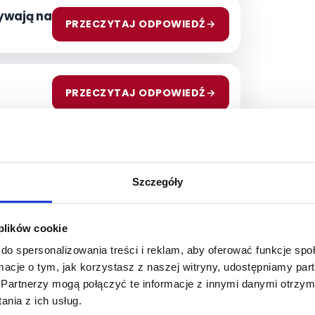
ywają na
PRZECZYTAJ ODPOWIEDŹ
→
PRZECZYTAJ ODPOWIEDŹ
→
tak
PRZECZYTAJ ODPOWIEDŹ
→
Szczegóły
 plików cookie
na?
PRZECZYTAJ ODPOWIEDŹ
→
do spersonalizowania treści i reklam, aby oferować funkcje sp
ormacje o tym, jak korzystasz z naszej witryny, udostępniamy p
Partnerzy mogą połączyć te informacje z innymi danymi otrzym
zkania
PRZECZYTAJ ODPOWIEDŹ
→
nia z ich usług.