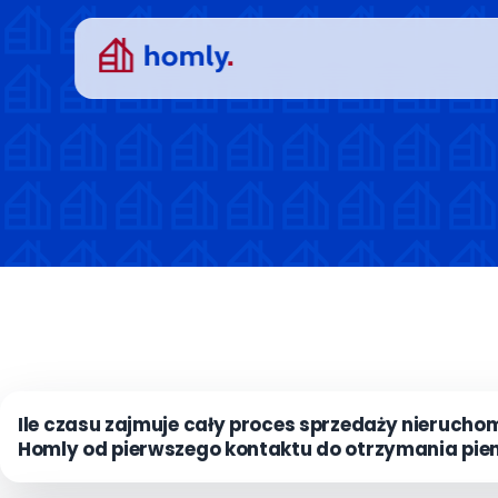
Przejdź
do
treści
Ile czasu zajmuje cały proces sprzedaży nierucho
Homly od pierwszego kontaktu do otrzymania pie