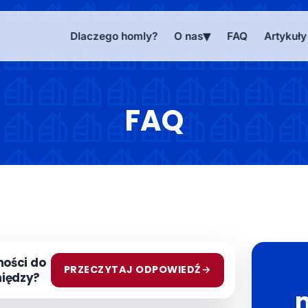
Dlaczego homly?
O nas
FAQ
Artykuły
FAQ
mości do
PRZECZYTAJ ODPOWIEDŹ
→
niędzy?