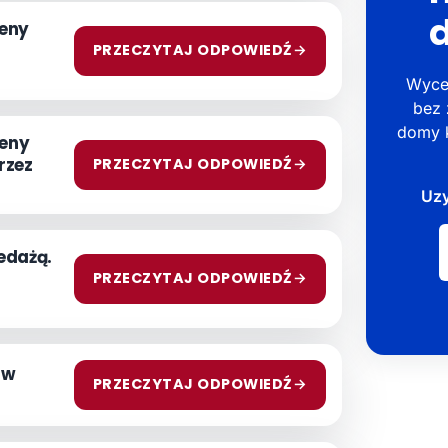
ceny
PRZECZYTAJ ODPOWIEDŹ
→
Wyce
bez 
domy k
ceny
rzez
PRZECZYTAJ ODPOWIEDŹ
→
Uzy
Podaj
edażą.
nazwę
PRZECZYTAJ ODPOWIEDŹ
→
miasta
 w
PRZECZYTAJ ODPOWIEDŹ
→