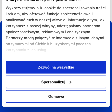
Wykorzystujemy pliki cookie do spersonalizowania treści
i reklam, aby oferować funkcje społecznościowe i
analizować ruch w naszej witrynie. Informacje o tym, jak
korzystasz z naszej witryny, udostępniamy partnerom
Oszczędź czas i nerwy -
społecznościowym, reklamowym i analitycznym.
Partnerzy mogą połączyć te informacje z innymi danymi
sprzedaj mieszkanie
otrzymanymi od Ciebie lub uzyskanymi podczas
lub dom do homly!
korzystania z ich usług.
Wyceniamy mieszkania i domy za darmo, bez
Zezwól na wszystkie
zobowiązań. Wybrane mieszkania i domy
kupujemy za gotówkę na terenie całej Polski.
Spersonalizuj
→ Szybka wycena w 24h
→ Tylko jedna wizyta rzeczoznawcy
Odmowa
→ Sprzedaż mieszkania w 7 dni
→ Brak pośredników