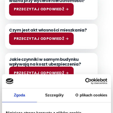
ważna przy wycenie nieruchomości?
PRZECZYTAJ ODPOWIEDŹ →
Czym jest akt własności mieszkania?
PRZECZYTAJ ODPOWIEDŹ →
Jakie czynniki w samym budynku
wpływają na koszt ubezpieczenia?
PRZECZYTAJ ODPOWIEDŹ →
Jakie umiejętności są potrzebne, aby
Zgoda
Szczegóły
O plikach cookies
skutecznie flippować nieruchomości?
PRZECZYTAJ ODPOWIEDŹ →
Niniejsza strona korzysta z plików cookie