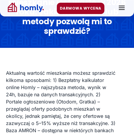
mieszkanie jest warte w 2026
Przejdź
DARMOWA WYCENA
FAQ
roku. Jakie narzędzia lub
do
treści
metody pozwolą mi to
Artykuły
sprawdzić?
Kontakt
WYCEŃ MIESZKANIE LUB DOM
Aktualną wartość mieszkania możesz sprawdzić
kilkoma sposobami: 1) Bezpłatny kalkulator
online Homly – najszybsza metoda, wynik w
24h, bazuje na danych transakcyjnych. 2)
Portale ogłoszeniowe (Otodom, Gratka) –
przeglądaj oferty podobnych mieszkań w
okolicy, jednak pamiętaj, że ceny ofertowe są
zazwyczaj o 5–15% wyższe niż transakcyjne. 3)
Baza AMRON – dostępna w niektórych bankach