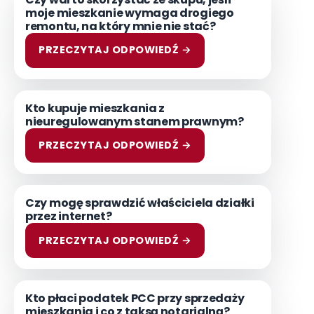
moje mieszkanie wymaga drogiego
remontu, na który mnie nie stać?
PRZECZYTAJ ODPOWIEDŹ →
Kto kupuje mieszkania z
nieuregulowanym stanem prawnym?
PRZECZYTAJ ODPOWIEDŹ →
Czy mogę sprawdzić właściciela działki
przez internet?
PRZECZYTAJ ODPOWIEDŹ →
Kto płaci podatek PCC przy sprzedaży
mieszkania i co z taksą notarialną?