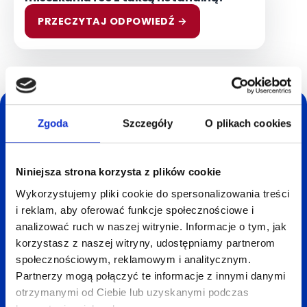
PRZECZYTAJ ODPOWIEDŹ →
Oszczędź czas i nerwy -
Zgoda
Szczegóły
O plikach cookies
sprzedaj mieszkanie
lub dom do homly!
Niniejsza strona korzysta z plików cookie
Wykorzystujemy pliki cookie do spersonalizowania treści
Wyceniamy mieszkania i domy za darmo, bez
i reklam, aby oferować funkcje społecznościowe i
zobowiązań. Wybrane mieszkania i domy
analizować ruch w naszej witrynie. Informacje o tym, jak
kupujemy za gotówkę na terenie całej Polski.
korzystasz z naszej witryny, udostępniamy partnerom
społecznościowym, reklamowym i analitycznym.
→ Szybka wycena w 24h
Partnerzy mogą połączyć te informacje z innymi danymi
→ Tylko jedna wizyta rzeczoznawcy
otrzymanymi od Ciebie lub uzyskanymi podczas
→ Sprzedaż mieszkania w 7 dni