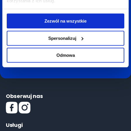
korzystania z ich usług.
→ Brak pośredników
Uzyskaj wstępną ofertę kupna w 24h
Zezwól na wszystkie
Podaj
Spersonalizuj
nazwę
miasta
Odmowa
DARMOWA WYCENA
Obserwuj nas
Usługi