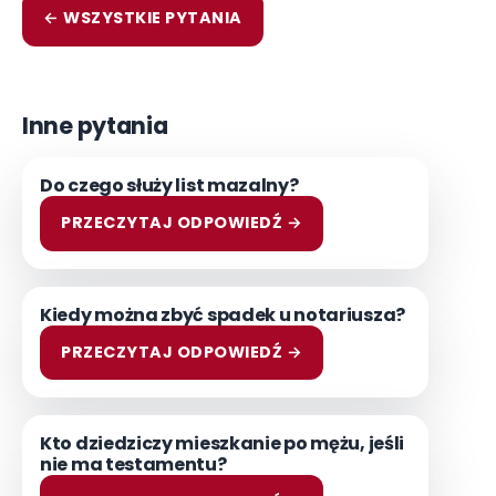
← WSZYSTKIE PYTANIA
Inne pytania
Do czego służy list mazalny?
PRZECZYTAJ ODPOWIEDŹ →
Kiedy można zbyć spadek u notariusza?
PRZECZYTAJ ODPOWIEDŹ →
Kto dziedziczy mieszkanie po mężu, jeśli
nie ma testamentu?