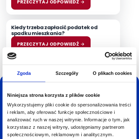
PRZECZYTAJ ODPOWIEDŹ →
Kiedy trzeba zapłacić podatek od
spadku mieszkania?
PRZECZYTAJ ODPOWIEDŹ →
Zgoda
Szczegóły
O plikach cookies
Oszczędź czas i nerwy -
Niniejsza strona korzysta z plików cookie
sprzedaj mieszkanie
Wykorzystujemy pliki cookie do spersonalizowania treści
lub dom do homly!
i reklam, aby oferować funkcje społecznościowe i
analizować ruch w naszej witrynie. Informacje o tym, jak
korzystasz z naszej witryny, udostępniamy partnerom
Wyceniamy mieszkania i domy za darmo, bez
społecznościowym, reklamowym i analitycznym.
zobowiązań. Wybrane mieszkania i domy