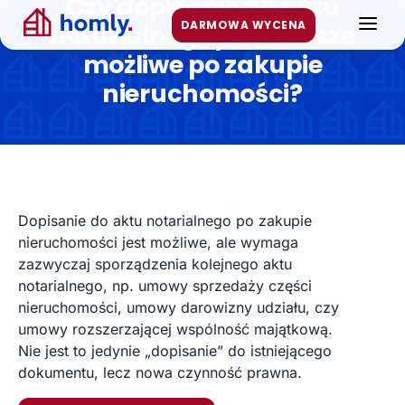
Czy dopisanie do aktu
Przejdź
DARMOWA WYCENA
FAQ
notarialnego jest zawsze
do
treści
możliwe po zakupie
Artykuły
nieruchomości?
Kontakt
WYCEŃ MIESZKANIE LUB DOM
Dopisanie do aktu notarialnego po zakupie
nieruchomości jest możliwe, ale wymaga
zazwyczaj sporządzenia kolejnego aktu
notarialnego, np. umowy sprzedaży części
nieruchomości, umowy darowizny udziału, czy
umowy rozszerzającej wspólność majątkową.
Nie jest to jedynie „dopisanie” do istniejącego
dokumentu, lecz nowa czynność prawna.