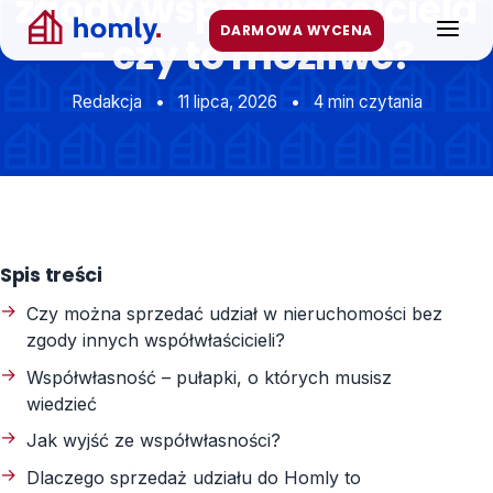
zgody współwłaściciela
Przejdź
DARMOWA WYCENA
FAQ
do
– czy to możliwe?
treści
Artykuły
Redakcja
•
11 lipca, 2026
•
4 min czytania
Kontakt
WYCEŃ MIESZKANIE LUB DOM
Spis treści
Czy można sprzedać udział w nieruchomości bez
zgody innych współwłaścicieli?
Współwłasność – pułapki, o których musisz
wiedzieć
Jak wyjść ze współwłasności?
Dlaczego sprzedaż udziału do Homly to