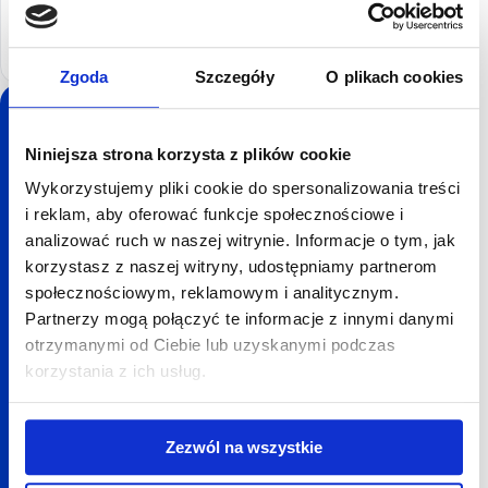
Redakcja
Zgoda
Szczegóły
O plikach cookies
Sprzedaj mieszkanie lub
Niniejsza strona korzysta z plików cookie
dom do homly!
Wykorzystujemy pliki cookie do spersonalizowania treści
Wyceniamy mieszkania i domy za darmo,
i reklam, aby oferować funkcje społecznościowe i
bez zobowiązań. Wybrane mieszkania i
analizować ruch w naszej witrynie. Informacje o tym, jak
domy kupujemy za gotówkę na terenie całej
korzystasz z naszej witryny, udostępniamy partnerom
Polski.
społecznościowym, reklamowym i analitycznym.
Partnerzy mogą połączyć te informacje z innymi danymi
Uzyskaj wstępną ofertę kupna w 24h
otrzymanymi od Ciebie lub uzyskanymi podczas
korzystania z ich usług.
Podaj
nazwę
Zezwól na wszystkie
miasta
DARMOWA WYCENA